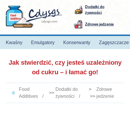
Dodatki do
żywności
Zdrowe jedzenie
Kwaśny
Emulgatory
Konserwanty
Zagęszczacze
Jak stwierdzić, czy jesteś uzależniony
od cukru – i łamać go!
Food
Dodatki do
>
Zdrowe
>>
Additives
żywności
>>
jedzenie