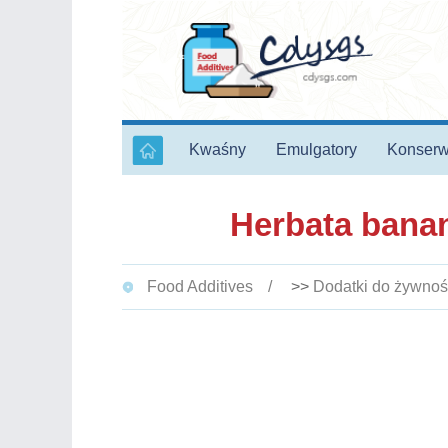
Kwaśny
Emulgatory
Konserw
Herbata banan
Food Additives
>>
Dodatki do żywnoś