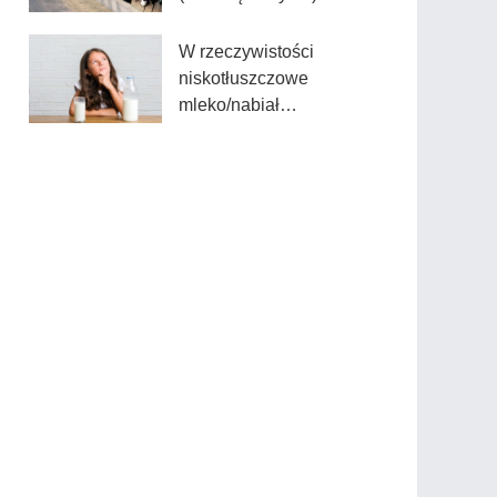
W rzeczywistości
niskotłuszczowe
mleko/nabiał
niekoniecznie jest
lepsze dla dzieci