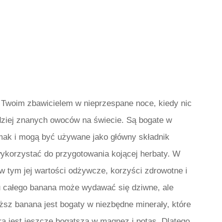
Twoim zbawicielem w nieprzespane noce, kiedy nic
rdziej znanych owoców na świecie. Są bogate w
smak i mogą być używane jako główny składnik
korzystać do przygotowania kojącej herbaty. W
 tym jej wartości odżywcze, korzyści zdrowotne i
 całego banana może wydawać się dziwne, ale
ższ banana jest bogaty w niezbędne minerały, które
ra jest jeszcze bogatsza w magnez i potas. Dlatego