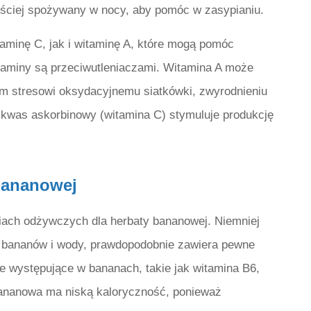
ęściej spożywany w nocy, aby pomóc w zasypianiu.
aminę C, jak i witaminę A, które mogą pomóc
taminy są przeciwutleniaczami. Witamina A może
m stresowi oksydacyjnemu siatkówki, zwyrodnieniu
t kwas askorbinowy (witamina C) stymuluje produkcję
bananowej
ciach odżywczych dla herbaty bananowej. Niemniej
h bananów i wody, prawdopodobnie zawiera pewne
e występujące w bananach, takie jak witamina B6,
bananowa ma niską kaloryczność, ponieważ