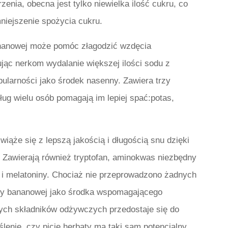
nia, obecna jest tylko niewielka ilość cukru, co
mniejszenie spożycia cukru.
ananowej może pomóc złagodzić wzdęcia
jąc nerkom wydalanie większej ilości sodu z
larności jako środek nasenny. Zawiera trzy
ug wielu osób pomagają im lepiej spać:potas,
iąże się z lepszą jakością i długością snu dzięki
 Zawierają również tryptofan, aminokwas niezbędny
 i melatoniny. Chociaż nie przeprowadzono żadnych
aty bananowej jako środka wspomagającego
z tych składników odżywczych przedostaje się do
ślenie, czy picie herbaty ma taki sam potencjalny