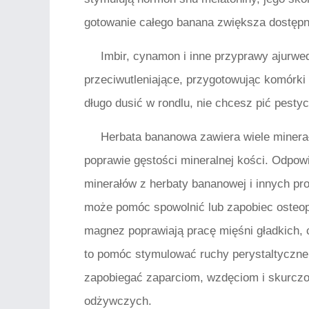
gotowanie całego banana zwiększa dostępno
Imbir, cynamon i inne przyprawy ajurwed
przeciwutleniające, przygotowując komórk
długo dusić w rondlu, nie chcesz pić pesty
Herbata bananowa zawiera wiele miner
poprawie gęstości mineralnej kości. Odpow
minerałów z herbaty bananowej i innych p
może pomóc spowolnić lub zapobiec osteopo
magnez poprawiają pracę mięśni gładkich,
to pomóc stymulować ruchy perystaltyczne,
zapobiegać zaparciom, wzdęciom i skurczo
odżywczych.