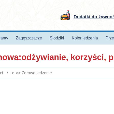
Dodatki do żywno
anty
Zagęszczacze
Słodziki
Kolor jedzenia
Prze
owa:odżywianie, korzyści, pr
ci
> >>
Zdrowe jedzenie