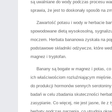
są uwalniane do wody podczas procesu warze
sprawia, że ​​jest to doskonały sposób na z
Zawartość potasu i wody w herbacie b
spowodowane dietą wysokosolną, sygnalizu
moczem. Herbata bananowa zyskała na popu
podstawowe składniki odżywcze, które wedł
magnez i tryptofan.
Banany są bogate w magnez i potas, co w
ich właściwościom rozluźniającym mięśnie.
do produkcji hormonów sennych serotoniny
badań w celu zbadania skuteczności herb
zasypianie. Co więcej, nie jest jasne, ile 
herbaty podczas parzenia, co utrudnia okre