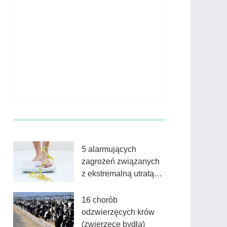
5 alarmujących
zagrożeń związanych
z ekstremalną utratą
wagi, których nie
możesz ignorować
16 chorób
odzwierzęcych krów
(zwierzęce bydła)