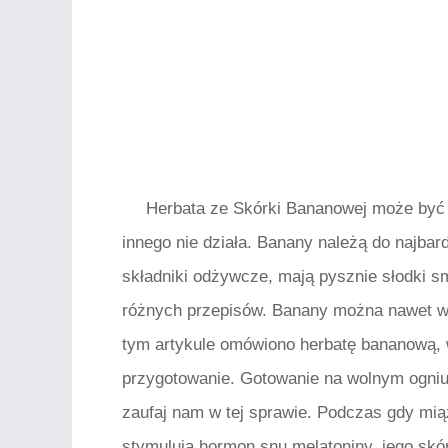
Herbata ze Skórki Bananowej może być 
innego nie działa. Banany należą do najba
składniki odżywcze, mają pysznie słodki 
różnych przepisów. Banany można nawet wy
tym artykule omówiono herbatę bananową, w
przygotowanie. Gotowanie na wolnym ogniu
zaufaj nam w tej sprawie. Podczas gdy mią
stymulują hormon snu melatoniny, jego skó