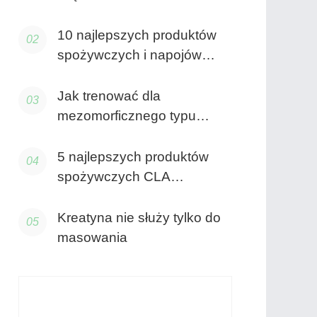
10 najlepszych produktów
spożywczych i napojów
bogatych w kofeinę
Jak trenować dla
mezomorficznego typu
ciała?
5 najlepszych produktów
spożywczych CLA
(sprzężony kwas linolowy) i
korzyści
Kreatyna nie służy tylko do
masowania