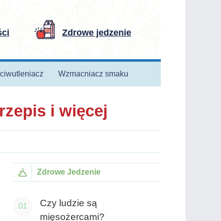
ści
Zdrowe jedzenie
ciwutleniacz
Wzmacniacz smaku
zepis i więcej
Zdrowe Jedzenie
Czy ludzie są
mięsożercami?