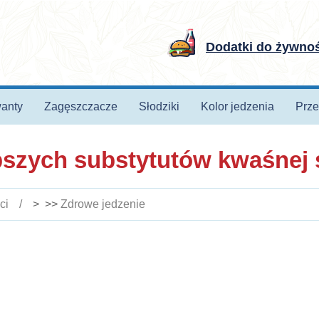
Dodatki do żywno
anty
Zagęszczacze
Słodziki
Kolor jedzenia
Prze
pszych substytutów kwaśnej
ci
> >>
Zdrowe jedzenie