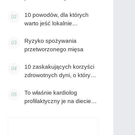
szpinaku
10 powodów, dla których
warto jeść lokalnie
uprawianą żywność
Ryzyko spożywania
przetworzonego mięsa
10 zaskakujących korzyści
zdrowotnych dyni, o których
nigdy nie wiedziałeś
To właśnie kardiolog
profilaktyczny je na diecie
keto