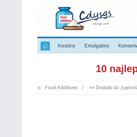
Kwaśny
Emulgatory
Konserw
10 najle
Food Additives
>>
Dodatki do żywnoś