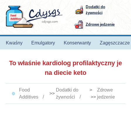
Dodatki do
żywności
Zdrowe jedzenie
Kwaśny
Emulgatory
Konserwanty
Zagęszczacze
To właśnie kardiolog profilaktyczny je
na diecie keto
Food
Dodatki do
>
Zdrowe
>>
Additives
żywności
>>
jedzenie