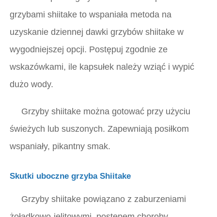
grzybami shiitake to wspaniała metoda na
uzyskanie dziennej dawki grzybów shiitake w
wygodniejszej opcji. Postępuj zgodnie ze
wskazówkami, ile kapsułek należy wziąć i wypić
dużo wody.
Grzyby shiitake można gotować przy użyciu
świeżych lub suszonych. Zapewniają posiłkom
wspaniały, pikantny smak.
Skutki uboczne grzyba Shiitake
Grzyby shiitake powiązano z zaburzeniami
żołądkowo-jelitowymi, postępem choroby