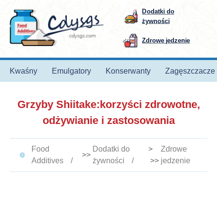
Dodatki do
żywności
Zdrowe jedzenie
Kwaśny
Emulgatory
Konserwanty
Zagęszczacze
Grzyby Shiitake:korzyści zdrowotne,
odżywianie i zastosowania
Food
Dodatki do
>
Zdrowe
>>
Additives
żywności
>>
jedzenie