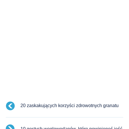
20 zaskakujących korzyści zdrowotnych granatu
10 gęstych węglowodanów, które powinieneś jeść