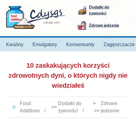
Dodatki do
żywności
Zdrowe jedzenie
Kwaśny
Emulgatory
Konserwanty
Zagęszczacze
10 zaskakujących korzyści
zdrowotnych dyni, o których nigdy nie
wiedziałeś
Food
Dodatki do
>
Zdrowe
>>
Additives
żywności
>>
jedzenie