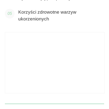
odżywianie i skutki uboczne
Korzyści zdrowotne warzyw
ukorzenionych