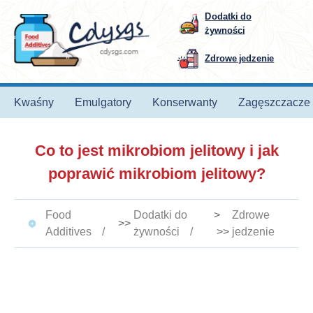
Dodatki do
żywności
Zdrowe jedzenie
Kwaśny
Emulgatory
Konserwanty
Zagęszczacze
Co to jest mikrobiom jelitowy i jak
poprawić mikrobiom jelitowy?
Food
Dodatki do
>
Zdrowe
>>
Additives
żywności
>>
jedzenie