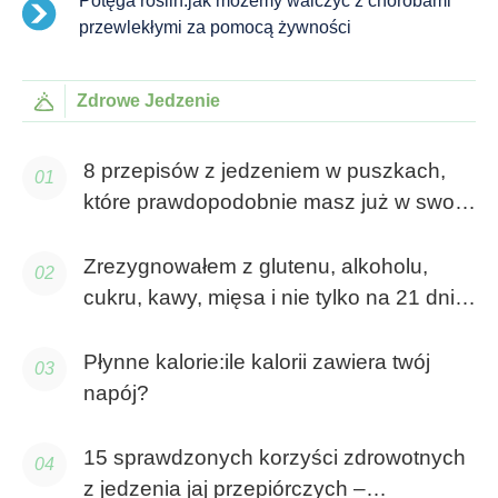
Potęga roślin:jak możemy walczyć z chorobami
przewlekłymi za pomocą żywności
Zdrowe Jedzenie
8 przepisów z jedzeniem w puszkach,
które prawdopodobnie masz już w swojej
spiżarni
Zrezygnowałem z glutenu, alkoholu,
cukru, kawy, mięsa i nie tylko na 21 dni.
Oto, czego się nauczyłem
Płynne kalorie:ile kalorii zawiera twój
napój?
15 sprawdzonych korzyści zdrowotnych
z jedzenia jaj przepiórczych –