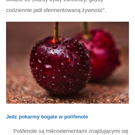
codziennie jadł sfermentowaną żywność”.
Jedz pokarmy bogate w polifenole
Polifenole są mikroelementami znajdującymi się