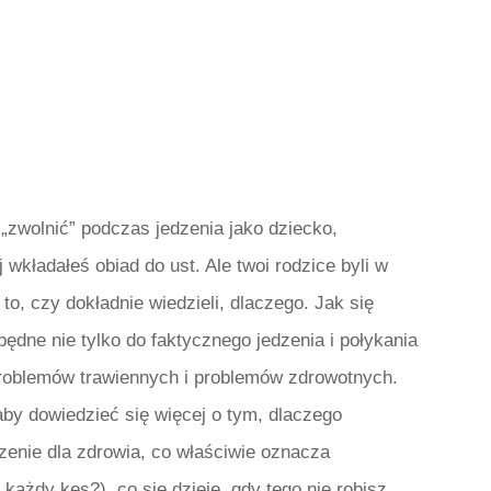
i „zwolnić” podczas jedzenia jako dziecko,
wkładałeś obiad do ust. Ale twoi rodzice byli w
o, czy dokładnie wiedzieli, dlaczego. Jak się
będne nie tylko do faktycznego jedzenia i połykania
 problemów trawiennych i problemów zdrowotnych.
aby dowiedzieć się więcej o tym, dlaczego
zenie dla zdrowia, co właściwie oznacza
każdy kęs?), co się dzieje, gdy tego nie robisz,