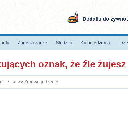
Dodatki do żywno
anty
Zagęszczacze
Słodziki
Kolor jedzenia
Prze
ujących oznak, że źle żujesz
ci
> >>
Zdrowe jedzenie