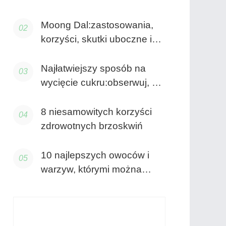
Moong Dal:zastosowania,
korzyści, skutki uboczne i
więcej!
Najłatwiejszy sposób na
wycięcie cukru:obserwuj, co
pijesz!
8 niesamowitych korzyści
zdrowotnych brzoskwiń
10 najlepszych owoców i
warzyw, którymi można
cieszyć się przez cały rok