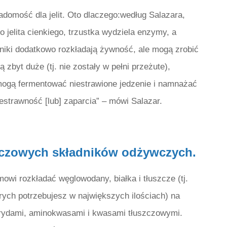
adomość dla jelit. Oto dlaczego:według Salazara,
jelita cienkiego, trzustka wydziela enzymy, a
niki dodatkowo rozkładają żywność, ale mogą zrobić
ą zbyt duże (tj. nie zostały w pełni przeżute),
h mogą fermentować niestrawione jedzenie i namnażać
estrawność [lub] zaparcia” – mówi Salazar.
luczowych składników odżywczych.
wi rozkładać węglowodany, białka i tłuszcze (tj.
rych potrzebujesz w największych ilościach) na
rydami, aminokwasami i kwasami tłuszczowymi.