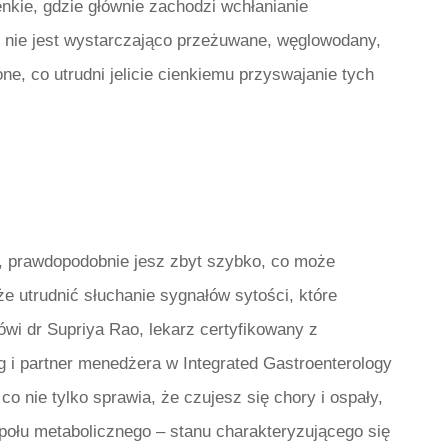
enkie, gdzie głównie zachodzi wchłanianie
 nie jest wystarczająco przeżuwane, węglowodany,
one, co utrudni jelicie cienkiemu przyswajanie tych
a, prawdopodobnie jesz zbyt szybko, co może
e utrudnić słuchanie sygnałów sytości, które
mówi dr Supriya Rao, lekarz certyfikowany z
 i partner menedżera w Integrated Gastroenterology
o nie tylko sprawia, że ​​czujesz się chory i ospały,
połu metabolicznego – stanu charakteryzującego się