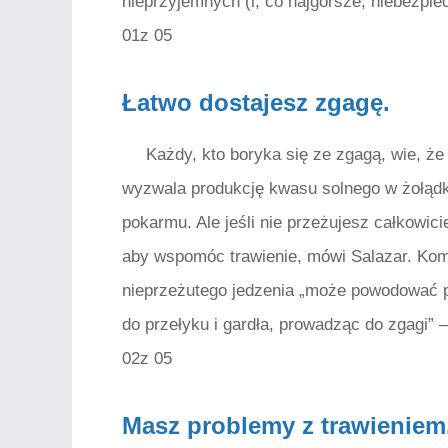
nieprzyjemnych (i, co najgorsze, niebezpi
01z 05
Łatwo dostajesz zgagę.
Każdy, kto boryka się ze zgagą, wie, że
wyzwala produkcję kwasu solnego w żołądk
pokarmu. Ale jeśli nie przeżujesz całkowic
aby wspomóc trawienie, mówi Salazar. Kom
nieprzeżutego jedzenia „może powodować 
do przełyku i gardła, prowadząc do zgagi” 
02z 05
Masz problemy z trawieniem