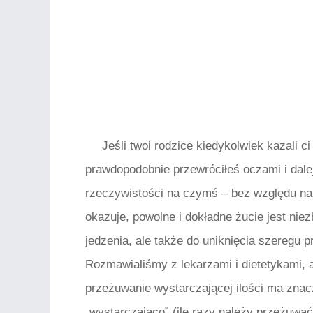
Jeśli twoi rodzice kiedykolwiek kazali c
prawdopodobnie przewróciłeś oczami i dalej 
rzeczywistości na czymś – bez względu na t
okazuje, powolne i dokładne żucie jest niez
jedzenia, ale także do uniknięcia szeregu
Rozmawialiśmy z lekarzami i dietetykami, 
przeżuwanie wystarczającej ilości ma znac
„wystarczająco” (ile razy należy przeżuwać 