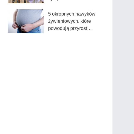
satysfakcjonujące
5 okropnych nawyków
żywieniowych, które
powodują przyrost
wagi