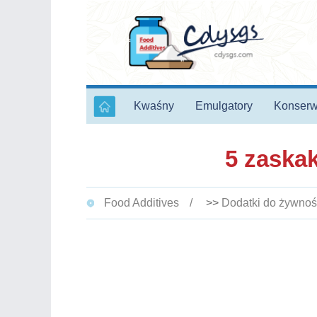
Kwaśny
Emulgatory
Konserw
5 zaskak
Food Additives
>>
Dodatki do żywnoś