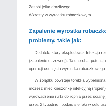
Zespół jelita drażliwego.
Wzrosty w wyrostku robaczkowym.
Zapalenie wyrostka robac
problemy, takie jak:
Dodatek, który eksplodował. Infekcja r
(zapalenie otrzewnej). Ta choroba, potenc
operacji usunięcia wyrostka robaczkowego 
W żołądku powstaje torebka wypełniona 
możesz mieć kieszonkę infekcyjną (ropień)
wprowadzenie rurki do ropnia przez ścianę
przez 2 tygodnie i podaje się leki w celu usu