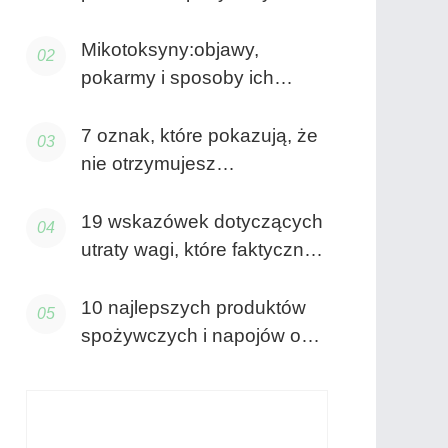
walki z rakiem, które można
dodać do listy artykułów
Mikotoksyny:objawy,
spożywczych
pokarmy i sposoby ich
unikania
7 oznak, które pokazują, że
nie otrzymujesz
wystarczającej ilości
składników odżywczych
19 wskazówek dotyczących
utraty wagi, które faktycznie
działają
10 najlepszych produktów
spożywczych i napojów o
najwyższej zawartości fluoru