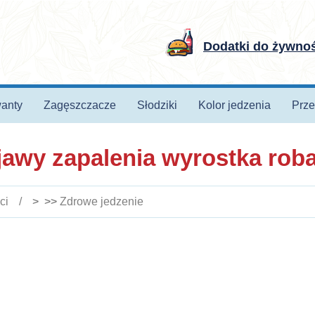
Dodatki do żywno
anty
Zagęszczacze
Słodziki
Kolor jedzenia
Prze
jawy zapalenia wyrostka ro
ci
> >>
Zdrowe jedzenie