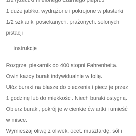
1/2 łyżeczki mielonego czarnego pieprzu
1 duże jabłko, wydrążone i pokrojone w plasterki
1/2 szklanki posiekanych, prażonych, solonych
pistacji
Instrukcje
Rozgrzej piekarnik do 400 stopni Fahrenheita.
Owiń każdy burak indywidualnie w folię.
Ułóż buraki na blasze do pieczenia i piecz je przez
1 godzinę lub do miękkości. Niech buraki ostygną.
Obierz buraki, pokrój je w cienkie ćwiartki i umieść
w misce.
Wymieszaj oliwę z oliwek, ocet, musztardę, sól i