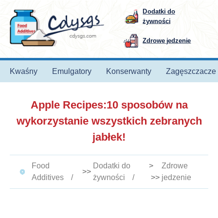
Dodatki do
żywności
Zdrowe jedzenie
Kwaśny
Emulgatory
Konserwanty
Zagęszczacze
Apple Recipes:10 sposobów na
wykorzystanie wszystkich zebranych
jabłek!
Food
Dodatki do
>
Zdrowe
>>
Additives
żywności
>>
jedzenie