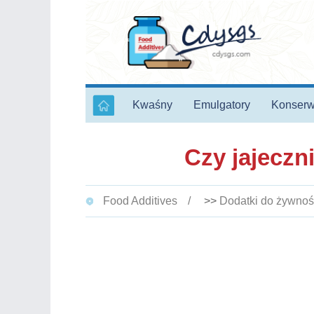
Kwaśny
Emulgatory
Konserw
Czy jajeczn
Food Additives
>>
Dodatki do żywnoś