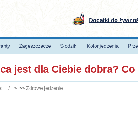
Dodatki do żywno
anty
Zagęszczacze
Słodziki
Kolor jedzenia
Prze
ica jest dla Ciebie dobra? C
ci
> >>
Zdrowe jedzenie