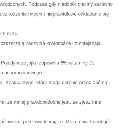
 wrodzonych. Podczas gdy niedobór choliny zarówno
szkodzenie mięśni i nieprawidłowe odkładanie się
ych oczu.
 rozszerzają naczynia krwionośne i zmniejszają
Pojedyncze jajko zapewnia 6% witaminy D,
adu odpornościowego
inę i zeaksantynę, które mogą chronić przed zaćmą i
a, że ​​mniej prawdopodobne jest, że zjesz inne
łaściwości przeciwutleniające. Może nawet usunąć