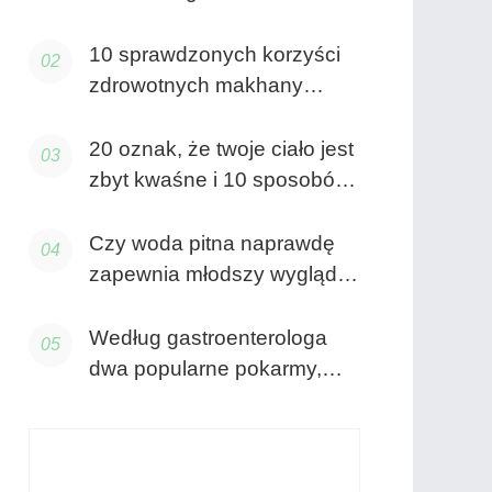
poprawią Twoje życie
10 sprawdzonych korzyści
zdrowotnych makhany
(nasion lotosu) - Desi Snack
o niskiej kaloryczności
20 oznak, że twoje ciało jest
zbyt kwaśne i 10 sposobów
na jego szybką alkalizację
Czy woda pitna naprawdę
zapewnia młodszy wygląd
skóry?
Według gastroenterologa
dwa popularne pokarmy,
które mogą wywoływać
gazy i wzdęcia