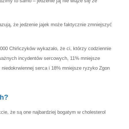
zimy to samo – jedzenie jaj nie wiąże się ze
azują, że jedzenie jajek może faktycznie zmniejszyć
00 Chińczyków wykazało, że ci, którzy codziennie
poważnych incydentów sercowych, 11% mniejsze
niedokrwiennej serca i 18% mniejsze ryzyko Zgon
ch?
kcie, że są one najbardziej bogatym w cholesterol