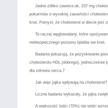
Jedno żółtko zawiera ok. 237 mg cholest
pokarmów o wysokiej zawartości cholestero
krwi. Pomysł, że cholesterol w diecie jest zł
To raczej węglowodany, które spożywam
niebezpiecznego poziomu lipidów we krwi.
Badania pokazują, że pozyskiwanie pon
cholesterolu HDL (dobrego), jednocześnie p
dla zdrowia serca.7
Jak więc jajka wpływają na cholesterol?
Liczne badania wykazały, że jajka zwię
A większość ludzi (70%) nie widzi wzrost