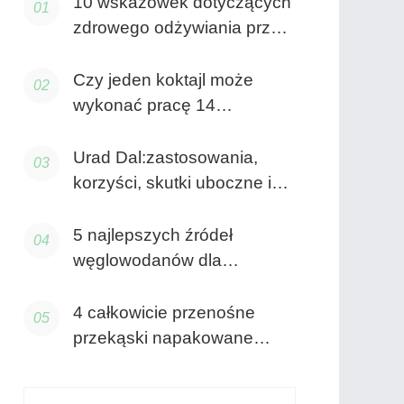
10 wskazówek dotyczących
zdrowego odżywiania przy
ograniczonym budżecie |
Skowronek Wellness
Czy jeden koktajl może
wykonać pracę 14
superfoods?
Urad Dal:zastosowania,
korzyści, skutki uboczne i
wiele więcej!
5 najlepszych źródeł
węglowodanów dla
kulturystów
4 całkowicie przenośne
przekąski napakowane
białkiem (które nie są
jajkami na twardo)