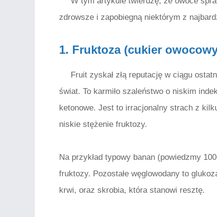
W tym artykule twierdzę, że owoce spra
zdrowsze i zapobiegną niektórym z najbard
1. Fruktoza (cukier owocowy
Fruit zyskał złą reputację w ciągu ostat
świat. To karmiło szaleństwo o niskim indek
ketonowe. Jest to irracjonalny strach z k
niskie stężenie fruktozy.
Na przykład typowy banan (powiedzmy 100 
fruktozy. Pozostałe węglowodany to glukoza
krwi, oraz skrobia, która stanowi resztę.