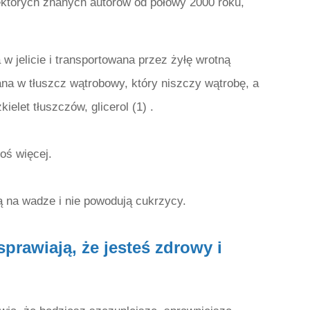
niektórych znanych autorów od połowy 2000 roku,
a w jelicie i transportowana przez żyłę wrotną
ana w tłuszcz wątrobowy, który niszczy wątrobę, a
ielet tłuszczów, glicerol (1) .
coś więcej.
ą na wadze i nie powodują cukrzycy.
prawiają, że jesteś zdrowy i