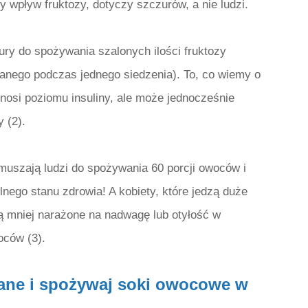
 wpływ fruktozy, dotyczy szczurów, a nie ludzi.
ury do spożywania szalonych ilości fruktozy
wanego podczas jednego siedzenia). To, co wiemy o
podnosi poziomu insuliny, ale może jednocześnie
 (2).
uszają ludzi do spożywania 60 porcji owoców i
nego stanu zdrowia! A kobiety, które jedzą duże
są mniej narażone na nadwagę lub otyłość w
oców (3).
ane i spożywaj soki owocowe w