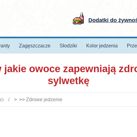
Dodatki do żywno
anty
Zagęszczacze
Słodziki
Kolor jedzenia
Prze
 jakie owoce zapewniają zdro
sylwetkę
ci
> >>
Zdrowe jedzenie