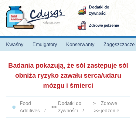
Dodatki do
żywności
Zdrowe jedzenie
Kwaśny
Emulgatory
Konserwanty
Zagęszczacze
Badania pokazują, że sól zastępuje sól
obniża ryzyko zawału serca/udaru
mózgu i śmierci
Food
Dodatki do
>
Zdrowe
>>
Additives
żywności
>>
jedzenie