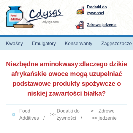
Dodatki do
żywności
Zdrowe jedzenie
Kwaśny
Emulgatory
Konserwanty
Zagęszczacze
Niezbędne aminokwasy:dlaczego dzikie
afrykańskie owoce mogą uzupełniać
podstawowe produkty spożywcze o
niskiej zawartości białka?
Food
Dodatki do
>
Zdrowe
>>
Additives
żywności
>>
jedzenie