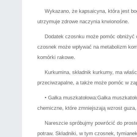
Wykazano, że kapsaicyna, która jest b
utrzymuje zdrowe naczynia krwionośne.
Dodatek czosnku może pomóc obniżyć ciś
czosnek może wpływać na metabolizm komó
komórki rakowe.
Kurkumina, składnik kurkumy, ma właś
przeciwzapalne, a także może pomóc w zap
• Gałka muszkatołowa:Gałka muszkatoło
chemiczne, które zmniejszają wzrost guza,
Nareszcie spróbujmy powrócić do proste
potraw. Składniki, w tym czosnek, tymianek, 