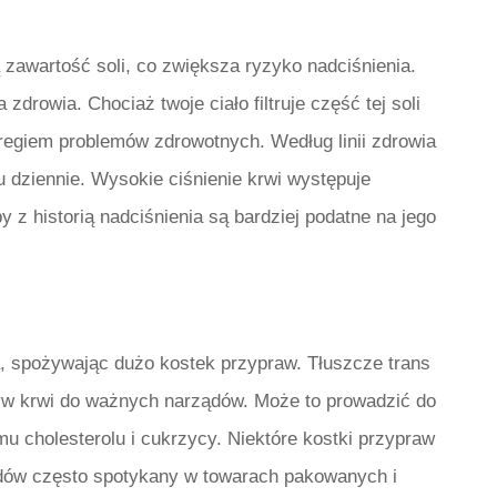
awartość soli, co zwiększa ryzyko nadciśnienia.
zdrowia. Chociaż twoje ciało filtruje część tej soli
eregiem problemów zdrowotnych. Według linii zdrowia
u dziennie. Wysokie ciśnienie krwi występuje
by z historią nadciśnienia są bardziej podatne na jego
 spożywając dużo kostek przypraw. Tłuszcze trans
ływ krwi do ważnych narządów. Może to prowadzić do
u cholesterolu i cukrzycy. Niektóre kostki przypraw
pidów często spotykany w towarach pakowanych i