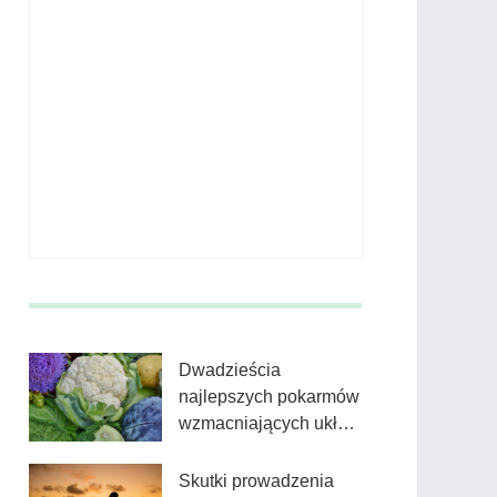
Dwadzieścia
najlepszych pokarmów
wzmacniających układ
odpornościowy w 2020
roku
Skutki prowadzenia