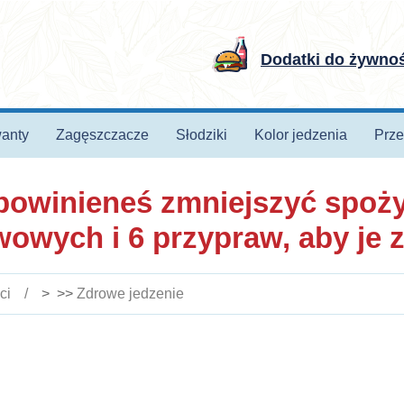
Dodatki do żywno
anty
Zagęszczacze
Słodziki
Kolor jedzenia
Prze
powinieneś zmniejszyć spoży
owych i 6 przypraw, aby je 
ci
> >>
Zdrowe jedzenie