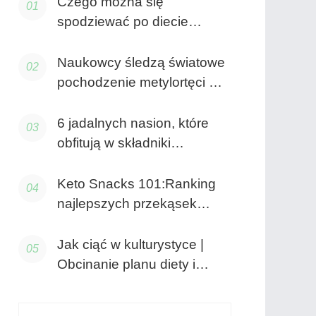
Czego można się
spodziewać po diecie
bezglutenowej
Naukowcy śledzą światowe
pochodzenie metylortęci w
owocach morza
6 jadalnych nasion, które
obfitują w składniki
odżywcze
Keto Snacks 101:Ranking
najlepszych przekąsek
przyjaznych dla keto do
zrobienia i kupienia
Jak ciąć w kulturystyce |
Obcinanie planu diety i
najlepsze porady