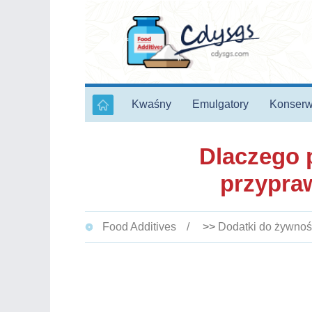
Kwaśny
Emulgatory
Konserw
Dlaczego 
przypraw
Food Additives
>>
Dodatki do żywnoś