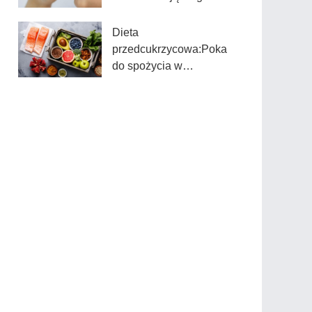
swoich dzieci
Dieta
przedcukrzycowa:Pokarmy
do spożycia w
przypadku
zdiagnozowania