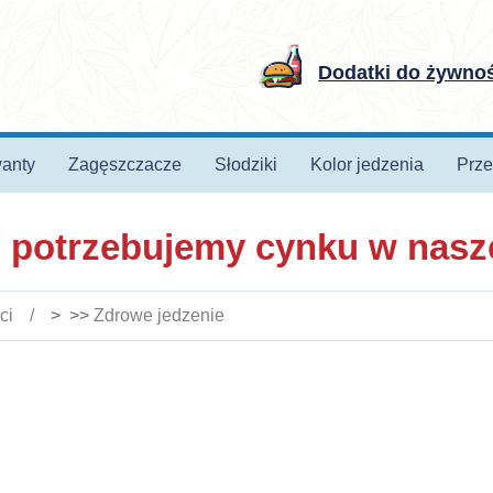
Dodatki do żywno
anty
Zagęszczacze
Słodziki
Kolor jedzenia
Prze
 potrzebujemy cynku w nasze
ci
> >>
Zdrowe jedzenie