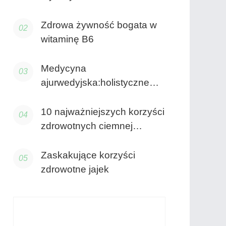
żywieniowych, które musisz
znać
Zdrowa żywność bogata w
witaminę B6
Medycyna
ajurwedyjska:holistyczne
zdrowie dla umysłu i utraty
wagi
10 najważniejszych korzyści
zdrowotnych ciemnej
czekolady
Zaskakujące korzyści
zdrowotne jajek