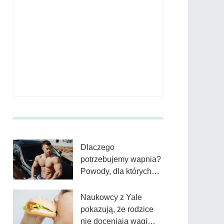
Dlaczego
potrzebujemy wapnia?
Powody, dla których
wapń jest niezbędnym
składnikiem
Naukowcy z Yale
odżywczym
pokazują, że rodzice
nie doceniają wagi