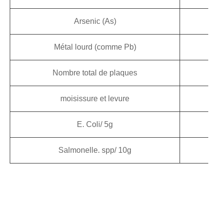
Arsenic (As)
1
Métal lourd (comme Pb)
1
Nombre total de plaques
moisissure et levure
5
E. Coli/ 5g
Salmonelle. spp/ 10g