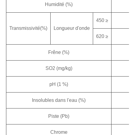
Humidité (%)
450 ≥
Transmissivité(%)
Longueur d'onde
620 ≥
Frêne (%)
SO2 (mg/kg)
pH (1 %)
Insolubles dans l'eau (%)
Piste (Pb)
3
Chrome
1