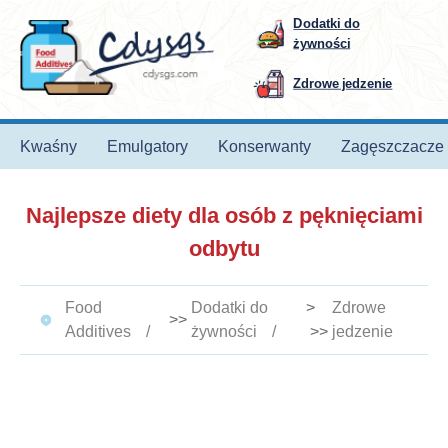
Dodatki do
żywności
Zdrowe jedzenie
Kwaśny
Emulgatory
Konserwanty
Zagęszczacze
Najlepsze diety dla osób z pęknięciami
odbytu
Food
Dodatki do
>
Zdrowe
>>
Additives
żywności
>>
jedzenie