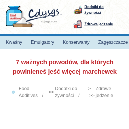
Dodatki do
żywności
Zdrowe jedzenie
Kwaśny
Emulgatory
Konserwanty
Zagęszczacze
7 ważnych powodów, dla których
powinieneś jeść więcej marchewek
Food
Dodatki do
>
Zdrowe
>>
Additives
żywności
>>
jedzenie