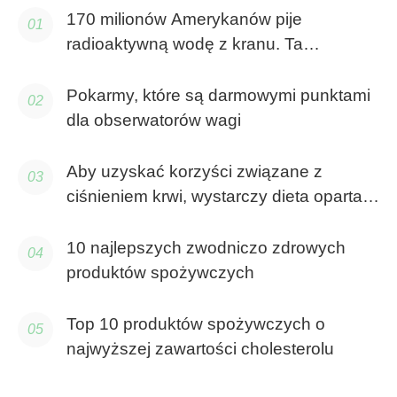
170 milionów Amerykanów pije
radioaktywną wodę z kranu. Ta
interaktywna mapa pokazuje, czy Ty też
jesteś.
Pokarmy, które są darmowymi punktami
dla obserwatorów wagi
Aby uzyskać korzyści związane z
ciśnieniem krwi, wystarczy dieta oparta
głównie na roślinach
10 najlepszych zwodniczo zdrowych
produktów spożywczych
Top 10 produktów spożywczych o
najwyższej zawartości cholesterolu