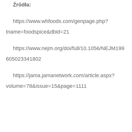
Źródła:
https://www.whfoods.com/genpage.php?
tname=foodspice&dbid=21
https://www.nejm.org/doi/full/10.1056/NEJM199
605023341802
https://jama.jamanetwork.com/article.aspx?
volume=78&issue=15&page=1111