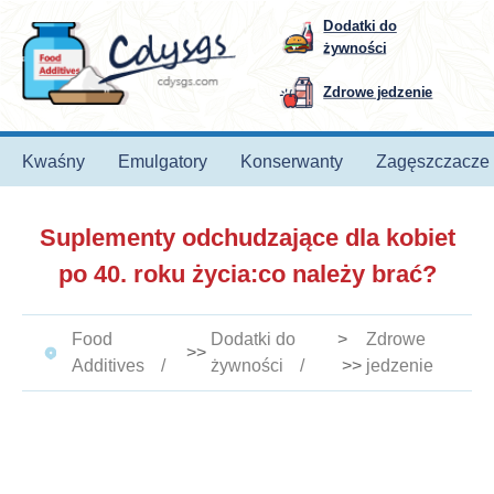
Dodatki do
żywności
Zdrowe jedzenie
Kwaśny
Emulgatory
Konserwanty
Zagęszczacze
Suplementy odchudzające dla kobiet
po 40. roku życia:co należy brać?
Food
Dodatki do
>
Zdrowe
>>
Additives
żywności
>>
jedzenie