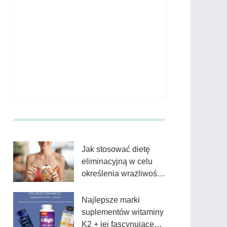
Jak stosować dietę
eliminacyjną w celu
określenia wrażliwości
pokarmowej?
Najlepsze marki
suplementów witaminy
K2 + jej fascynujące