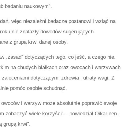
lub badaniu naukowym”.
ań, więc niezależni badacze postanowili wziąć na
4 roku nie znalazły dowodów sugerujących
zane z grupą krwi danej osoby.
w „zasad” dotyczących tego, co jeść, a czego nie,
stkim na chudych białkach oraz owocach i warzywach
 zaleceniami dotyczącymi zdrowia i utraty wagi. Z
alnie pomóc osobie schudnąć.
h owoców i warzyw może absolutnie poprawić swoje
 zobaczyć wiele korzyści” – powiedział Oikarinen.
ą grupą krwi”.