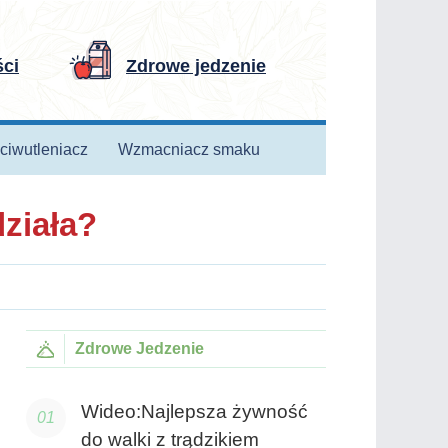
ści
Zdrowe jedzenie
ciwutleniacz
Wzmacniacz smaku
działa?
Zdrowe Jedzenie
Wideo:Najlepsza żywność
do walki z trądzikiem