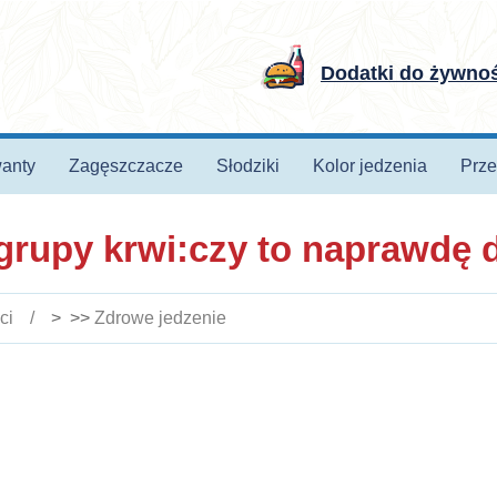
Dodatki do żywno
anty
Zagęszczacze
Słodziki
Kolor jedzenia
Prze
grupy krwi:czy to naprawdę 
ci
> >>
Zdrowe jedzenie