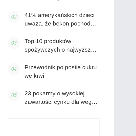
41% amerykańskich dzieci
uważa, że ​​bekon pochodzi
z roślin, mówi badanie
Top 10 produktów
spożywczych o najwyższej
kaloryczności
Przewodnik po postie cukru
we krwi
23 pokarmy o wysokiej
zawartości cynku dla wegan
i wegetarian