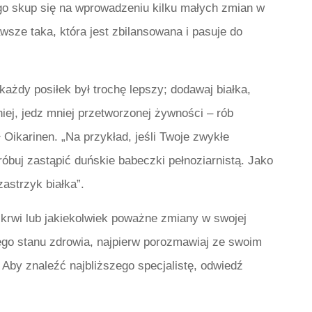
ego skup się na wprowadzeniu kilku małych zmian w
awsze taka, która jest zbilansowana i pasuje do
ażdy posiłek był trochę lepszy; dodawaj białka,
niej, jedz mniej przetworzonej żywności – rób
ł Oikarinen. „Na przykład, jeśli Twoje zwykłe
próbuj zastąpić duńskie babeczki pełnoziarnistą. Jako
astrzyk białka”.
 krwi lub jakiekolwiek poważne zmiany w swojej
nego stanu zdrowia, najpierw porozmawiaj ze swoim
Aby znaleźć najbliższego specjalistę, odwiedź