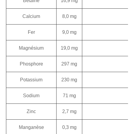
Bétaïne
16,9 mg
Calcium
8,0 mg
Fer
9,0 mg
5
Magnésium
19,0 mg
Phosphore
297 mg
3
Potassium
230 mg
Sodium
71 mg
Zinc
2,7 mg
1
Manganèse
0,3 mg
1