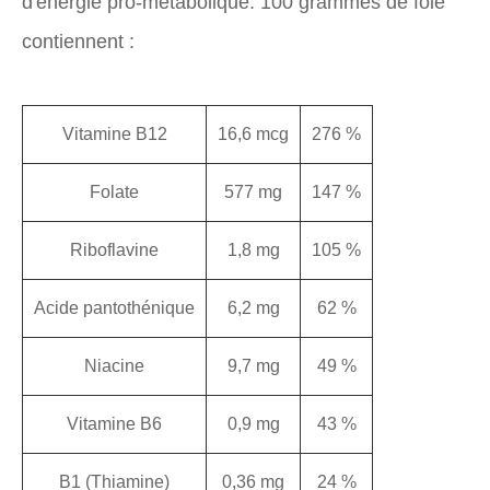
d'énergie pro-métabolique. 100 grammes de foie
contiennent :
Vitamine B12
16,6 mcg
276 %
Folate
577 mg
147 %
Riboflavine
1,8 mg
105 %
Acide pantothénique
6,2 mg
62 %
Niacine
9,7 mg
49 %
Vitamine B6
0,9 mg
43 %
B1 (Thiamine)
0,36 mg
24 %