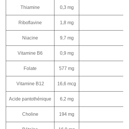
Thiamine
0,3 mg
2
Riboflavine
1,8 mg
1
Niacine
9,7 mg
4
Vitamine B6
0,9 mg
4
Folate
577 mg
1
Vitamine B12
16,6 mcg
2
Acide pantothénique
6,2 mg
6
Choline
194 mg