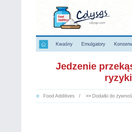
Kwaśny
Emulgatory
Konserw
Jedzenie przeką
ryzyk
Food Additives
>>
Dodatki do żywnoś