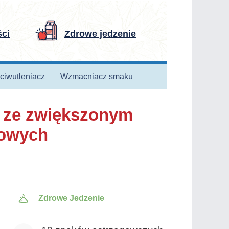
ści
Zdrowe jedzenie
ciwutleniacz
Wzmacniacz smaku
h ze zwiększonym
iowych
Zdrowe Jedzenie