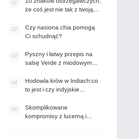
10 znaków ostrzegawczych,
że coś jest nie tak z twoją
wątrobą (i co z tym zrobić)
Czy nasiona chia pomogą
Ci schudnąć?
Pyszny i łatwy przepis na
salsę Verde z miodowym
twistem
Hodowla krów w Indiach:co
to jest i czy indyjskie
hodowle krów są okrutne?
Skomplikowane
kompromisy z lucerną i
potasem – wydajność,
jakość i wartości odżywcze