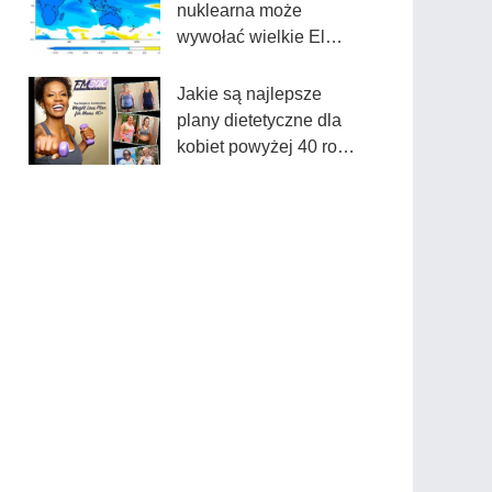
nuklearna może
wywołać wielkie El
Niño i zmniejszyć
owoce morza
Jakie są najlepsze
plany dietetyczne dla
kobiet powyżej 40 roku
życia?