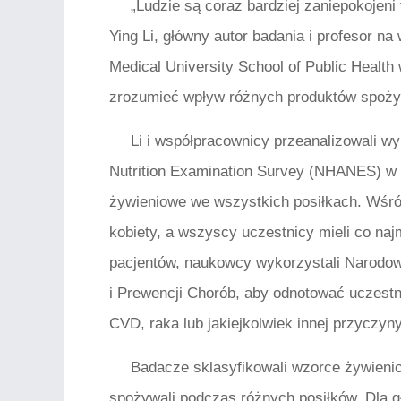
„Ludzie są coraz bardziej zaniepokojeni 
Ying Li, główny autor badania i profesor na
Medical University School of Public Health w
zrozumieć wpływ różnych produktów spoży
Li i współpracownicy przeanalizowali wy
Nutrition Examination Survey (NHANES) w 
żywieniowe we wszystkich posiłkach. Wśró
kobiety, a wszyscy uczestnicy mieli co najm
pacjentów, naukowcy wykorzystali Narodo
i Prewencji Chorób, aby odnotować uczestni
CVD, raka lub jakiejkolwiek innej przyczyny
Badacze sklasyfikowali wzorce żywienio
spożywali podczas różnych posiłków. Dla g