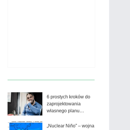
6 prostych kroków do
zaprojektowania
własnego planu
posiłków
„Nuclear Niño” – wojna