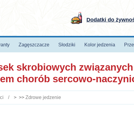
Dodatki do żywno
anty
Zagęszczacze
Słodziki
Kolor jedzenia
Prze
sek skrobiowych związanyc
iem chorób sercowo-naczyn
ci
> >>
Zdrowe jedzenie