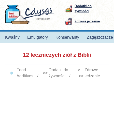
Dodatki do
żywności
Zdrowe jedzenie
Kwaśny
Emulgatory
Konserwanty
Zagęszczacze
12 leczniczych ziół z Biblii
Food
Dodatki do
>
Zdrowe
>>
Additives
żywności
>>
jedzenie