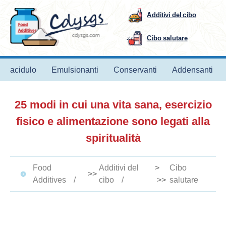
Additivi del cibo
Cibo salutare
acidulo
Emulsionanti
Conservanti
Addensanti
25 modi in cui una vita sana, esercizio
fisico e alimentazione sono legati alla
spiritualità
Food
Additivi del
>
Cibo
>>
Additives
cibo
>>
salutare