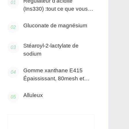
Régulateur d'acidité
(Ins330) :tout ce que vous
devez savoir
Gluconate de magnésium
Stéaroyl-2-lactylate de
sodium
Gomme xanthane E415
Épaississant, 80mesh et
200mesh
Alluleux