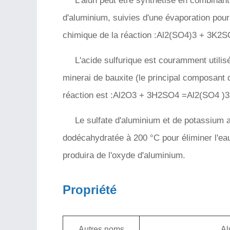
L'alun peut être synthétisé en combinant
d'aluminium, suivies d'une évaporation pour c
chimique de la réaction :Al2(SO4)3 + 3K
L'acide sulfurique est couramment utilisé
minerai de bauxite (le principal composant 
réaction est :Al2O3 + 3H2SO4 =Al2(SO4 )
Le sulfate d'aluminium et de potassium 
dodécahydratée à 200 °C pour éliminer l'eau
produira de l'oxyde d'aluminium.
Propriété
Autres noms
Al