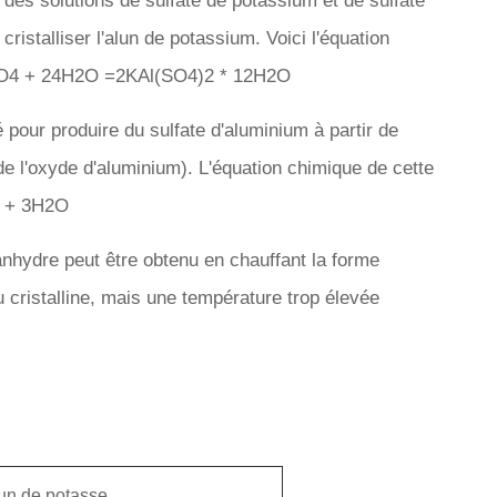
 des solutions de sulfate de potassium et de sulfate
ristalliser l'alun de potassium. Voici l'équation
2SO4 + 24H2O =2KAl(SO4)2 * 12H2O
 pour produire du sulfate d'aluminium à partir de
de l'oxyde d'aluminium). L'équation chimique de cette
3 + 3H2O
anhydre peut être obtenu en chauffant la forme
 cristalline, mais une température trop élevée
un de potasse