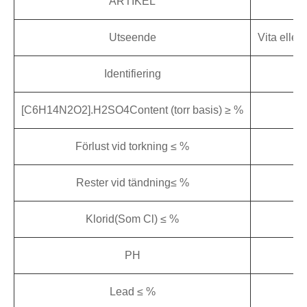
ARTIKEL
FC
Utseende
Vita eller
Identifiering
[C6H14N2O2].H2SO4Content (torr basis) ≥ %
Förlust vid torkning ≤ %
Rester vid tändning≤ %
Klorid(Som Cl) ≤ %
PH
Lead ≤ %