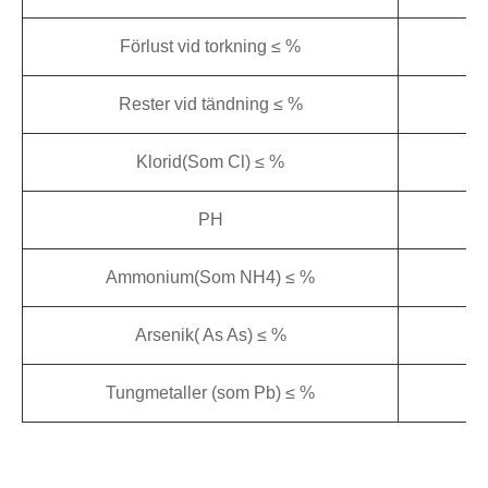
Förlust vid torkning ≤ %
Rester vid tändning ≤ %
Klorid(Som Cl) ≤ %
PH
Ammonium(Som NH4) ≤ %
Arsenik( As As) ≤ %
Tungmetaller (som Pb) ≤ %