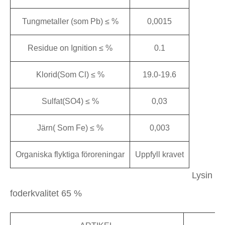
Tungmetaller (som Pb) ≤ %
0,0015
Residue on Ignition ≤ %
0.1
Klorid(Som Cl) ≤ %
19.0-19.6
Sulfat(SO4) ≤ %
0,03
Järn( Som Fe) ≤ %
0,003
Organiska flyktiga föroreningar
Uppfyll kravet
Lysin
foderkvalitet 65 %