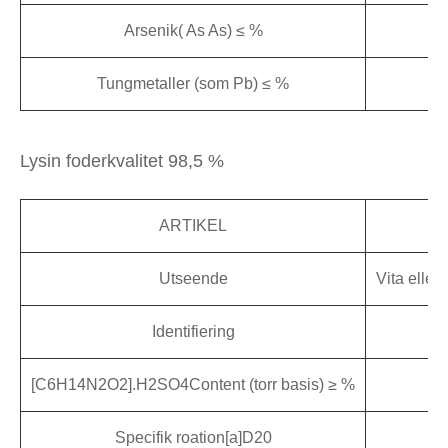
Arsenik( As As) ≤ %
Tungmetaller (som Pb) ≤ %
Lysin foderkvalitet 98,5 %
ARTIKEL
FC
Utseende
Vita eller
Identifiering
[C6H14N2O2].H2SO4Content (torr basis) ≥ %
Specifik roation[a]D20
+1