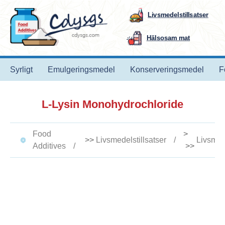
Livsmedelstillsatser
Hälsosam mat
Syrligt
Emulgeringsmedel
Konserveringsmedel
F
L-Lysin Monohydrochloride
Food
>
>>
Livsmedelstillsatser
Livsmede
Additives
>>